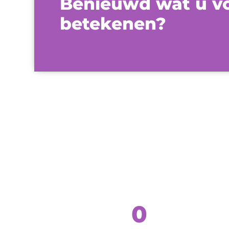
Benieuwd wat u vo
betekenen?
0