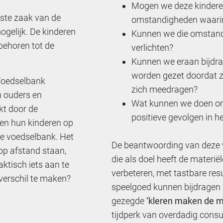
Mogen we deze kinderen
ste zaak van de
omstandigheden waarin 
ogelijk. De kinderen
Kunnen we die omstandi
behoren tot de
verlichten?
Kunnen we eraan bijdra
worden gezet doordat z
 Voedselbank
zich meedragen?
n ouders en
Wat kunnen we doen om 
kt door de
positieve gevolgen in h
en hun kinderen op
e voedselbank. Het
De beantwoording van deze vr
op afstand staan,
die als doel heeft de materi
aktisch iets aan te
verbeteren, met tastbare res
verschil te maken?
speelgoed kunnen bijdragen a
gezegde
‘kleren maken de 
tijdperk van overdadig cons