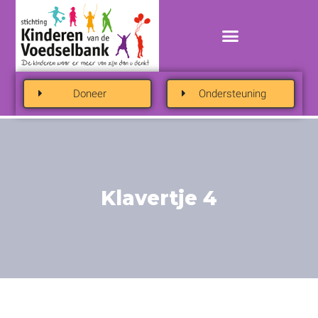
Doneer
Ondersteuning
Klavertje 4