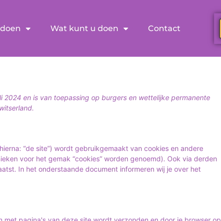
 doen
Wat kunt u doen
Contact
juli 2024 en is van toepassing op burgers en wettelijke permanente
itserland.
hierna: “de site”) wordt gebruikgemaakt van cookies en andere
hnieken voor het gemak “cookies” worden genoemd). Ook via derden
aatst. In het onderstaande document informeren wij je over het
n met pagina's van deze site wordt verzonden en door je browser op